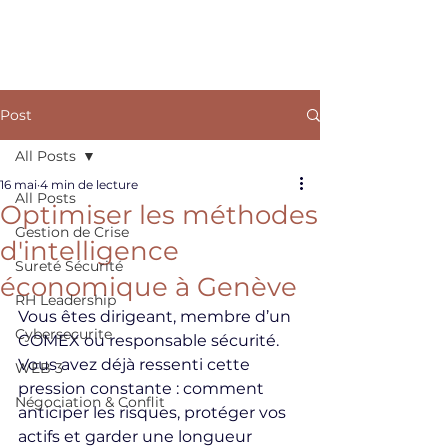
ARKANE
Post
All Posts
16 mai
4 min de lecture
All Posts
Optimiser les méthodes
Gestion de Crise
d'intelligence
Sureté Sécurité
économique à Genève
RH Leadership
Vous êtes dirigeant, membre d’un 
Cybersecurite
COMEX ou responsable sécurité. 
Vous avez déjà ressenti cette 
WEB 3
pression constante : comment 
Négociation & Conflit
anticiper les risques, protéger vos 
actifs et garder une longueur 