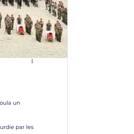
oula un 
rdie par les 