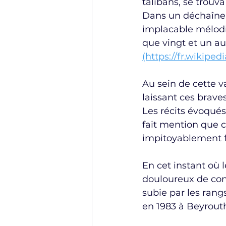
talibans, se trouv
Dans un déchaîneme
implacable mélodi
que vingt et un au
(https://fr.wikip
Au sein de cette v
laissant ces brav
Les récits évoqués 
fait mention que ce
impitoyablement fi
En cet instant où l
douloureux de con
subie par les rang
en 1983 à Beyrout