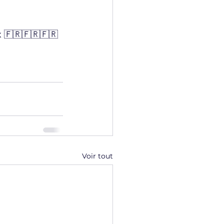
x 🇫🇷🇫🇷🇫🇷
Voir tout