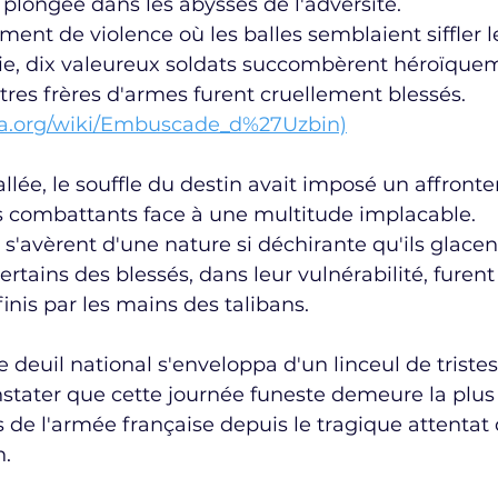
a plongée dans les abysses de l'adversité.
nt de violence où les balles semblaient siffler l
e, dix valeureux soldats succombèrent héroïquem
tres frères d'armes furent cruellement blessés. 
edia.org/wiki/Embuscade_d%27Uzbin)
allée, le souffle du destin avait imposé un affront
es combattants face à une multitude implacable.
s'avèrent d'une nature si déchirante qu'ils glacent 
rtains des blessés, dans leur vulnérabilité, furent
nis par les mains des talibans.
e deuil national s'enveloppa d'un linceul de tristess
stater que cette journée funeste demeure la plus 
s de l'armée française depuis le tragique attentat
h.