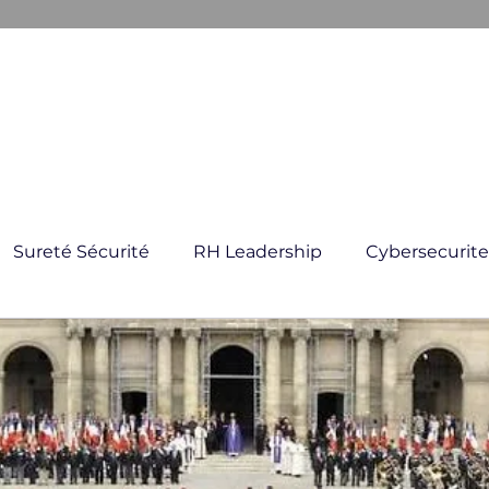
ARKANE
E CRISE
GESTION GLOBAL DES RISQUES
FORMATI
Sureté Sécurité
RH Leadership
Cybersecurite