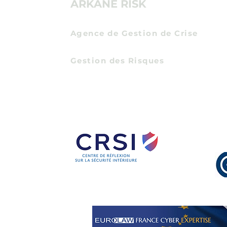
ARKANE RISK
aux pr
Agence de Gestion de Crise
Communication de Crise
Gestion des Risques
Certification Expert en Protection Econom
Entreprises
et Intelligence Economique
par
l'Institut des Hautes Etudes du Ministere de 