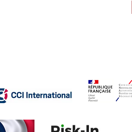
ique des
Numéro d’autorisation CNAPS:
CAR-068-2028-02-23- 20230771348
l'Interieur