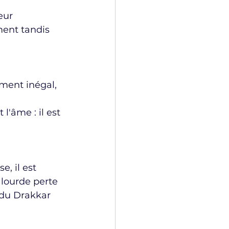
eur 
ent tandis 
ement inégal, 
l'âme : il est 
 
e, il est 
lourde perte 
 du Drakkar 