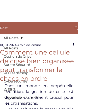
ARKANE
Post
All Posts
10 juil. 2024
3 min de lecture
All Posts
Comment une cellule
Gestion de Crise
de crise bien organisée
Sureté Sécurité
peut transformer le
RH Leadership
chaos en ordre
Cybersecurite
Dans un monde en perpétuelle 
WEB 3
évolution, la gestion de crise est 
devenue un élément crucial pour 
Négociation & Conflit
les organisations.